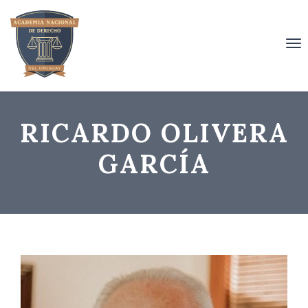
To
nav
RICARDO OLIVERA
GARCÍA