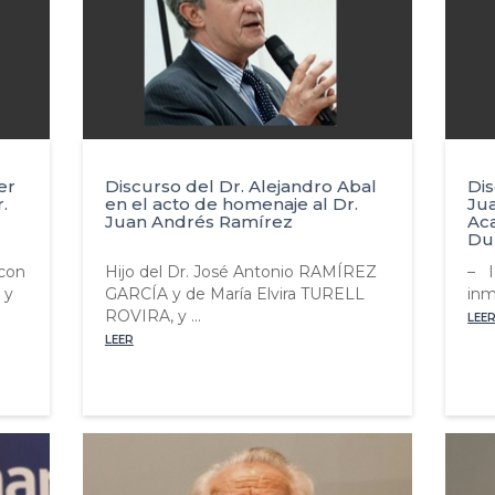
er
Discurso del Dr. Alejandro Abal
Dis
.
en el acto de homenaje al Dr.
Ju
Juan Andrés Ramírez
Ac
Du
 con
Hijo del Dr. José Antonio RAMÍREZ
– I
 y
GARCÍA y de María Elvira TURELL
inm
ROVIRA, y ...
LEE
LEER