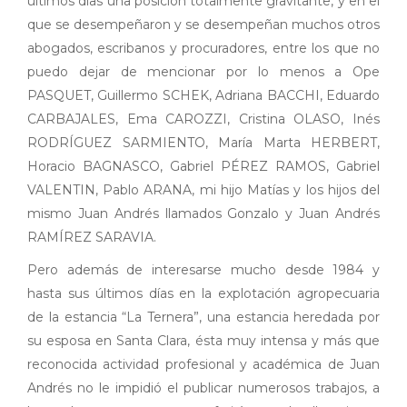
últimos días una posición totalmente gravitante, y en el
que se desempeñaron y se desempeñan muchos otros
abogados, escribanos y procuradores, entre los que no
puedo dejar de mencionar por lo menos a Ope
PASQUET, Guillermo SCHEK, Adriana BACCHI, Eduardo
CARBAJALES, Ema CAROZZI, Cristina OLASO, Inés
RODRÍGUEZ SARMIENTO, María Marta HERBERT,
Horacio BAGNASCO, Gabriel PÉREZ RAMOS, Gabriel
VALENTIN, Pablo ARANA, mi hijo Matías y los hijos del
mismo Juan Andrés llamados Gonzalo y Juan Andrés
RAMÍREZ SARAVIA.
Pero además de interesarse mucho desde 1984 y
hasta sus últimos días en la explotación agropecuaria
de la estancia “La Ternera”, una estancia heredada por
su esposa en Santa Clara, ésta muy intensa y más que
reconocida actividad profesional y académica de Juan
Andrés no le impidió el publicar numerosos trabajos, a